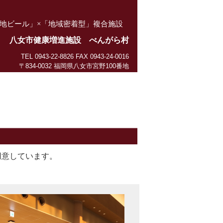
地ビール」×「地域密着型」複合施設
八女市健康増進施設 べんがら村
TEL 0943-22-8826 FAX 0943-24-0016
〒834-0032 福岡県八女市宮野100番地
用意しています。